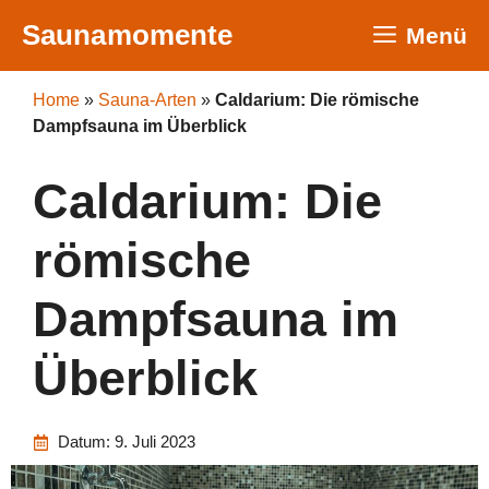
Zum
Saunamomente
Menü
Inhalt
springen
Home
»
Sauna-Arten
»
Caldarium: Die römische
Dampfsauna im Überblick
Caldarium: Die
römische
Dampfsauna im
Überblick
Datum:
9. Juli 2023